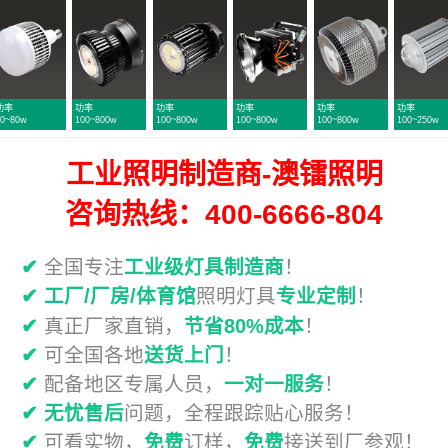
功率
功率
功率
功率
功率
~800w
100~800w
100~800w
100~800w
100~250w
50~300w
工业照明制造商-澳镭照明
咨询热线：400-6666-804
✔
全国专注
工业级灯具制造商
！
✔
工厂/厂房/体育馆
照明灯具
专业定制
！
✔
真正厂家直销，
节省80%成本
！
✔
可全国各地
送货上门
！
✔
配备地区专属人员，
一对一服务
！
✔
无忧售后
问题，全程跟踪贴心服务！
✔
可看实物，
免费
订样，
免费
接送到厂参观！