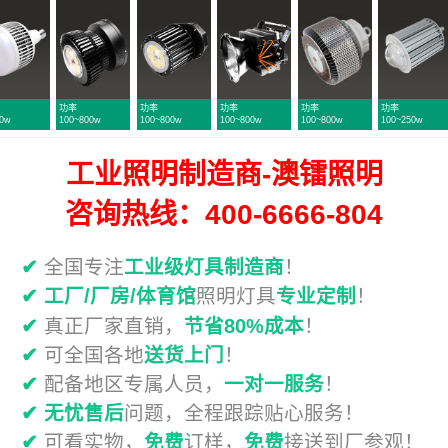
功率
功率
功率
功率
功率
功
100~800w
100~800w
100~800w
100~250w
50~300w
100
工业照明制造商-澳镭照明
咨询热线：400-6666-804
✔
全国专注
工业级灯具制造商
！
✔
工厂/厂房/体育馆
照明灯具
专业定制
！
✔
真正厂家直销，
节省80%成本
！
✔
可全国各地
送货上门
！
✔
配备地区专属人员，
一对一服务
！
✔
无忧售后
问题，全程跟踪贴心服务！
✔
可看实物，
免费
订样，
免费
接送到厂参观！