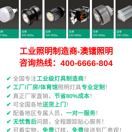
功率
功率
功率
功率
功率
00w
100~800w
100~800w
100~800w
100~250w
50~300w
工业照明制造商-澳镭照明
咨询热线：400-6666-804
✔
全国专注
工业级灯具制造商
！
✔
工厂/厂房/体育馆
照明灯具
专业定制
！
✔
真正厂家直销，
节省80%成本
！
✔
可全国各地
送货上门
！
✔
配备地区专属人员，
一对一服务
！
✔
无忧售后
问题，全程跟踪贴心服务！
✔
可看实物，
免费
订样，
免费
接送到厂参观！