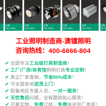
功率
功率
功率
功率
功率
功
100~800w
100~800w
100~250w
50~300w
100~800w
3
工业照明制造商-澳镭照明
咨询热线：400-6666-804
✔
全国专注
工业级灯具制造商
！
✔
工厂/厂房/体育馆
照明灯具
专业定制
！
✔
真正厂家直销，
节省80%成本
！
✔
可全国各地
送货上门
！
✔
配备地区专属人员，
一对一服务
！
✔
无忧售后
问题，全程跟踪贴心服务！
✔
可看实物，
免费
订样，
免费
接送到厂参观！