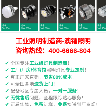
率
功率
功率
功率
功率
功率
0~800w
100~800w
100~800w
100~800w
100~250w
50~300w
工业照明制造商-澳镭照明
咨询热线：400-6666-804
✔
全国专注
工业级灯具制造商
！
✔
工厂/厂房/体育馆
照明灯具
专业定制
！
✔
真正厂家直销，
节省80%成本
！
✔
可全国各地
送货上门
！
✔
配备地区专属人员，
一对一服务
！
✔
无忧售后
问题，全程跟踪贴心服务！
✔
可看实物，
免费
订样，
免费
接送到厂参观！