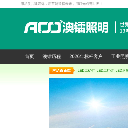
用品质共建宏远，用节能造福未来，用灯光点亮世界！
首页
澳镭历程
2026年标杆客户
工业照
LED工矿灯
LED工厂灯
LED泛