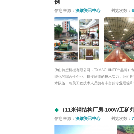
例
信息来源：
澳镭资讯中心
浏览次数：
6
佛山特想机械有限公司（TXMACHINERY品
能化的综合性企业。拼接雄厚的技术实力，公司拥
术队伍，相关工程技术人员拥有丰富的专业经验和
◆
（11米钢结构厂房-100W工
信息来源：
澳镭资讯中心
浏览次数：
7