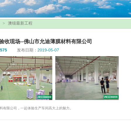
澳镭最新工程
>
验收现场--佛山市允迪薄膜材料有限公司
575
发布日期：
2019-05-07
料有限公司，一起体验生产车间高大上的魅力。