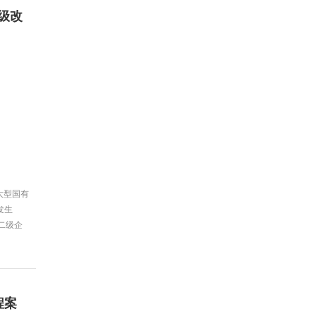
级改
大型国有
发生
二级企
程案