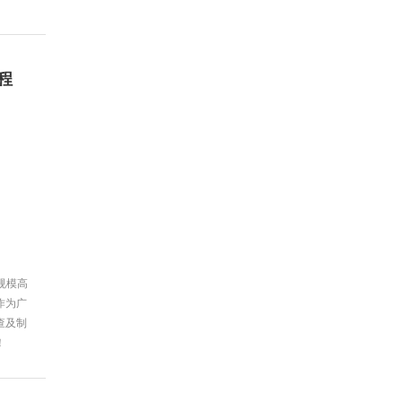
程
规模高
作为广
查及制
！