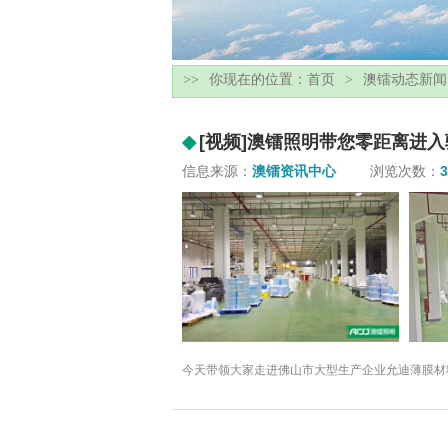
你现在的位置：
首页
澳镭动态新闻
>>
>
◆
[视频]澳镭照明带您零距离进入
信息来源：
澳镭资讯中心
浏览次数：
3
今天带领大家走进佛山市大型生产企业允迪薄膜材