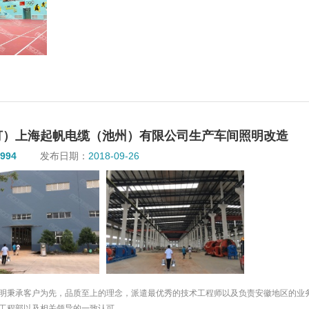
工矿灯）上海起帆电缆（池州）有限公司生产车间照明改造
994
发布日期：
2018-09-26
明秉承客户为先，品质至上的理念，派遣最优秀的技术工程师以及负责安徽地区的业
工程部以及相关领导的一致认可。